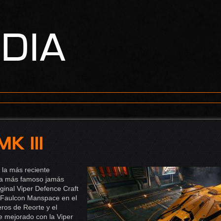
edia
k III
s la más reciente
za más famoso jamás
iginal Viper Defence Craft
 Faulcon Manspace en el
eros de Reorte y el
e mejorado con la Viper