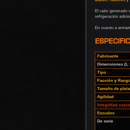
El calor generado 
refrigeración adicio
En cuanto a armame
Especifi
Fabricante
Dimensiones (L x
Tipo
Facción
y
Rango
Tamaño de plat
Agilidad
Integridad casc
Escudos
De serie