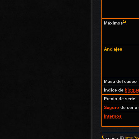
1)
Máximos
Anclajes
Masa del casco
Índice de
bloqu
Precio de serie
Seguro
de serie 
Internos
1)
según
http://c