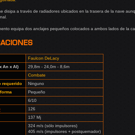
se disipa a través de radiadores ubicados en la trasera de la nave au
nal.
nto equipa dos anclajes pequeños colocados a ambos lados de la cabi
caciones
Faulcon DeLacy
 An x Al)
29,8m - 24,0m - 8,6m
Combate
 requerido
Ninguno
aforma
Pequeño
6/10
o
126
137 Mj
324 m/s (sólo impulsores)
405 m/s (impulsores + postquemador)