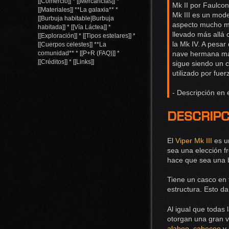
[[Comercio]] * [[Mercancías]] *
Mk II por Faulco
[[Materiales]] **La galaxia** *
Mk III es un mode
[[Burbuja habitable|Burbuja
aspecto mucho má
habitada]] * [[Vía Láctea]] *
llevado más allá 
[[Exploración]] * [[Tipos estelares]] *
la Mk IV. A pesar
[[Cuerpos celestes]] **La
comunidad** * [[P+R (FAQ)]] *
nave hermana más
[[Créditos]] * [[Links]]
sigue siendo un 
utilizado por fue
- Descripción en 
Descripc
El
Viper Mk III
es u
sea una elección f
hace que sea una b
Tiene un casco en 
estructura. Esto da
Al igual que todas
otorgan una gran v
alabeo
,
cabeceo
y