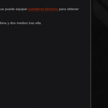
nque puede equipar
sumideros térmicos
para obtener
Ver la
na y dos medios tras ella.