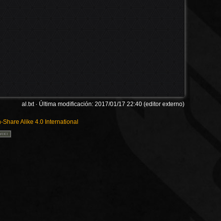
Volver
al.txt
· Última modificación: 2017/01/17 22:40 (editor externo)
n-Share Alike 4.0 International
Enlace
Revisi