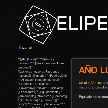
Elip
Traza:
al
•
**[[start|Inicio]]** **Historia y
trasfondo** * [[linea_temporal|Línea
Año l
temporal]] *
[[facciones_mayores|Facciones
mayores]] * [[Imperio]] * [[Federación]]
* [[Alianza]] * [[independientes]] *
Un
al
o
Año luz
la d
[[Federacion de pilotos]] *
medir grandes dist
[[Powerplay]] **Naves** * [[Naves]] *
[[Fabricantes]] * [[Equipamiento]] *
[[Armamento]] **Roles** * [[Combate]]
Equivale aproximad
* [[Exploración]] * [[Comercio]] *
[[CQC]] **Comercio y fabricación** *