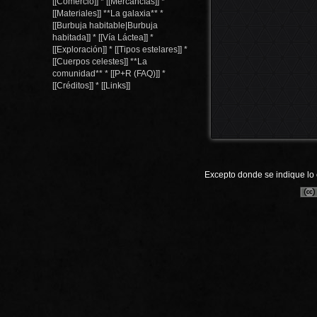
[[Comercio]] * [[Mercancías]] *
[[Materiales]] **La galaxia** *
[[Burbuja habitable|Burbuja
habitada]] * [[Vía Láctea]] *
[[Exploración]] * [[Tipos estelares]] *
[[Cuerpos celestes]] **La
comunidad** * [[P+R (FAQ)]] *
[[Créditos]] * [[Links]]
Excepto donde se indique lo c