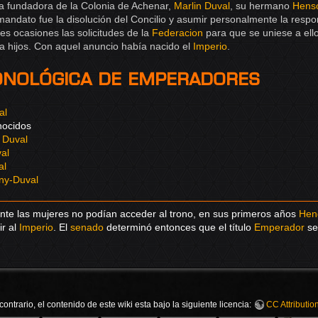
la fundadora de la Colonia de Achenar,
Marlin Duval
, su hermano
Hens
andato fue la disolución del Concilio y asumir personalmente la respon
es ocasiones las solicitudes de la
Federacion
para que se uniese a ello
a hijos. Con aquel anuncio había nacido el
Imperio
.
ronológica de Emperadores
al
nocidos
 Duval
al
al
gny-Duval
nte las mujeres no podían acceder al trono, en sus primeros años
Heng
ir al
Imperio
. El
senado
determinó entonces que el título
Emperador
se
ontrario, el contenido de este wiki esta bajo la siguiente licencia:
CC Attributio