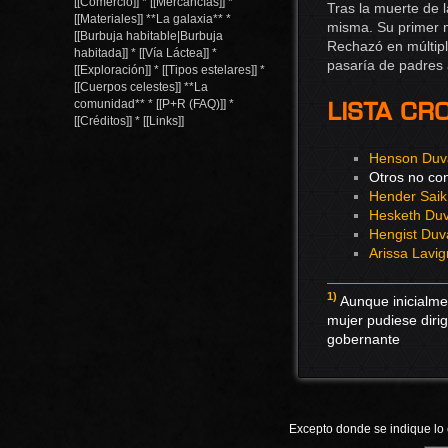
[[Comercio]] * [[Mercancías]] *
Tras la muerte de 
[[Materiales]] **La galaxia** *
misma. Su primer m
[[Burbuja habitable|Burbuja
Rechazó en múltipl
habitada]] * [[Vía Láctea]] *
pasaría de padres 
[[Exploración]] * [[Tipos estelares]] *
[[Cuerpos celestes]] **La
Lista c
comunidad** * [[P+R (FAQ)]] *
[[Créditos]] * [[Links]]
Henson Duv
Otros no co
Hender Saik
Hesketh Duv
Hengist Duv
Arissa Lavi
1)
Aunque inicialme
mujer pudiese dirig
gobernante
Excepto donde se indique lo c