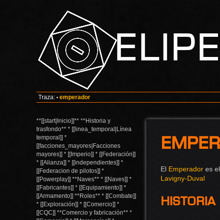
Elip
Traza:
emperador
•
**[[start|Inicio]]** **Historia y
trasfondo** * [[linea_temporal|Línea
Emper
temporal]] *
[[facciones_mayores|Facciones
mayores]] * [[Imperio]] * [[Federación]]
* [[Alianza]] * [[independientes]] *
El
Emperador
es e
[[Federacion de pilotos]] *
Lavigny-Duval
[[Powerplay]] **Naves** * [[Naves]] *
[[Fabricantes]] * [[Equipamiento]] *
[[Armamento]] **Roles** * [[Combate]]
Historia
* [[Exploración]] * [[Comercio]] *
[[CQC]] **Comercio y fabricación** *