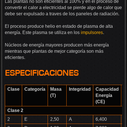
Las plantas no son eficientes al 100% y en el proceso de
convertir el calor a electricidad se pierde algo de calor que
debe ser expulsado a traves de los paneles de radiación.
El proceso produce helio en estado de plasma de alta
energía. Este plasma se utiliza en los
impulsores
.
Núcleos de energía mayores producen más energía
mientras que plantas de mejor categoría son más
eficientes.
Especificaciones
Clase
Categoría
Masa
Integridad
Capacidad
E
(T)
Energía
T
(CE)
Clase 2
2
E
2,50
A
6,400
F