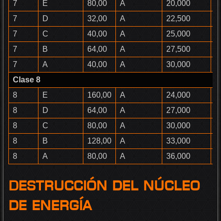
7
E
80,00
A
20,000
F
7
D
32,00
A
22,500
D
7
C
40,00
A
25,000
C
7
B
64,00
A
27,500
B
7
A
40,00
A
30,000
B
Clase 8
8
E
160,00
A
24,000
E
8
D
64,00
A
27,000
D
8
C
80,00
A
30,000
C
8
B
128,00
A
33,000
C
8
A
80,00
A
36,000
B
Destrucción del núcleo
de energía