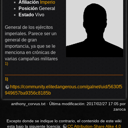
Afiliación
Imperio
Posición
General
Estado
Vivo
General de los ejércitos
imperiales. Parece ser un
general de gran
importancia, ya que se le
menciona en crónicas de
varias campañas militares
1)
1)
https://community.elitedangerous.com/galnet/uid/5630f5
949657ba9356c8185b
anthony_corvus.txt
· Última modificación: 2017/02/27 17:05 por
zaroca
Excepto donde se indique lo contrario, el contenido de este wiki
esta bajo la siguiente licencia:
CC Attribution-Share Alike 4.0